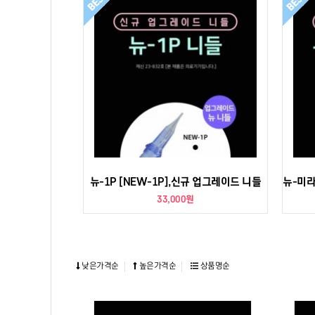
뉴-1P [NEW-1P],신규 업그레이드 니들
33,000원
낮은가격순
높은가격순
상품명순