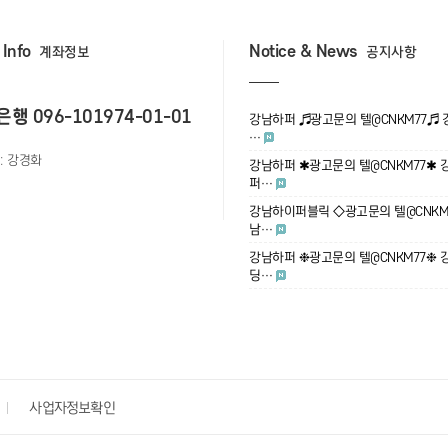
 Info
Notice & News
계좌정보
공지사항
행 096-101974-01-01
강남하퍼 ♬광고문의 텔@CNKM77♬
…
: 강경화
강남하퍼 ✱광고문의 텔@CNKM77✱ 
퍼…
강남하이퍼블릭 ◇광고문의 텔@CNKM
남…
강남하퍼 ❉광고문의 텔@CNKM77❉ 
딩…
사업자정보확인