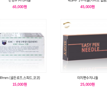
반영구 MTS니들
퀵SMP 1-P니들(가이드 없슴
65,000원
45,000원
49mm (골든로즈,스피드,코코)
이지펜수지니들
15,000원
25,000원