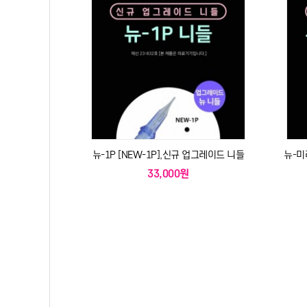
뉴-1P [NEW-1P],신규 업그레이드 니들
뉴-미
33,000원