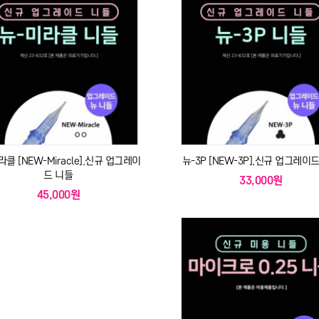
라클 [NEW-Miracle],신규 업그레이
뉴-3P [NEW-3P],신규 업그레이
드 니들
33,000원
45,000원