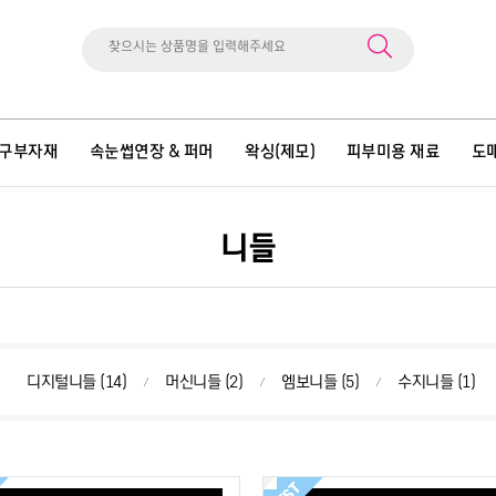
구부자재
속눈썹연장 & 퍼머
왁싱(제모)
피부미용 재료
도
니들
디지털니들 (14)
머신니들 (2)
엠보니들 (5)
수지니들 (1)