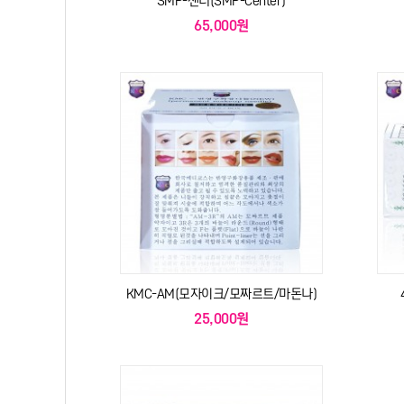
SMP-센터(SMP-Center)
65,000원
KMC-AM(모자이크/모짜르트/마돈나)
25,000원