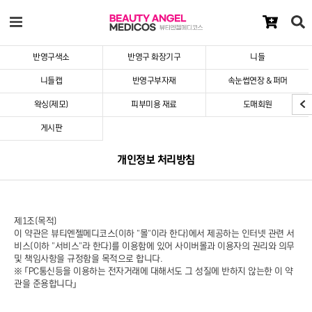
반영구색소
반영구 화장기구
니들
니들캡
반영구부자재
속눈썹연장 & 퍼머
왁싱(제모)
피부미용 재료
도매회원
게시판
개인정보 처리방침
제1조(목적)
이 약관은 뷰티엔젤메디코스(이하 "몰"이라 한다)에서 제공하는 인터넷 관련 서
비스(이하 "서비스"라 한다)를 이용함에 있어 사이버몰과 이용자의 권리와 의무
및 책임사항을 규정함을 목적으로 합니다.
※ 「PC통신등을 이용하는 전자거래에 대해서도 그 성질에 반하지 않는한 이 약
관을 준용합니다」