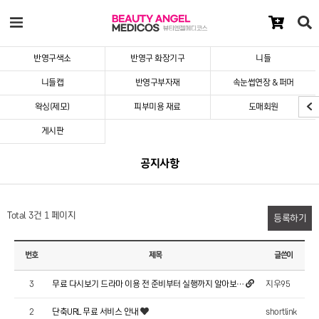
반영구색소
반영구 화장기구
니들
니들캡
반영구부자재
속눈썹연장 & 퍼머
왁싱(제모)
피부미용 재료
도매회원
게시판
공지사항
Total 3건
1 페이지
등록하기
번호
제목
글쓴이
지우95
3
무료 다시보기 드라마 이용 전 준비부터 실행까지 알아보…
shortlink
2
단축URL 무료 서비스 안내