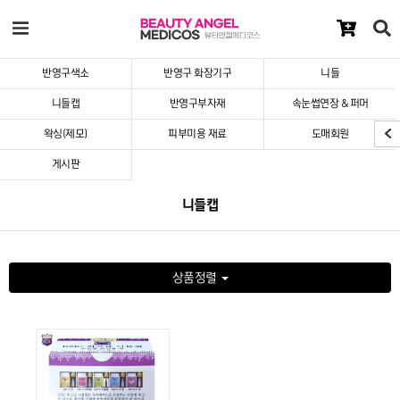
반영구색소
반영구 화장기구
니들
니들캡
반영구부자재
속눈썹연장 & 퍼머
왁싱(제모)
피부미용 재료
도매회원
게시판
니들캡
상품정렬