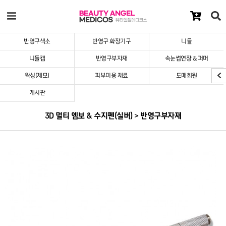
반영구색소
반영구 화장기구
니들
니들캡
반영구부자재
속눈썹연장 & 퍼머
왁싱(제모)
피부미용 재료
도매회원
게시판
3D 멀티 엠보 & 수지펜(실버) > 반영구부자재