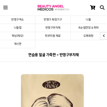
반영구색소
반영구 화장기구
니들
니들캡
반영구부자재
속눈썹연장 & 퍼머
왁싱(제모)
피부미용 재료
도매회원
게시판
연습용 얼굴 가죽판 > 반영구부자재